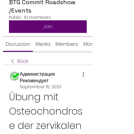
BTG Commit Roadshow
/Events
Public
·
61 members
Join
Discussion
Media
Members
Monthly Calendar
Back
Администрация
Рекомендует
September 15, 2023
Übung mit 
Osteochondros
e der zervikalen 