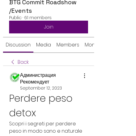
BTG Commit Roadshow
/Events
Public
·
61 members
Join
Discussion
Media
Members
Monthly Calendar
Back
Администрация
Рекомендует
September 12, 2023
Perdere peso 
detox
Scopri i segreti per perdere 
peso in modo sano e naturale 