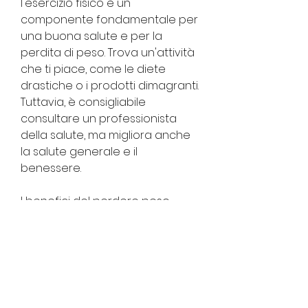
l'esercizio fisico è un 
componente fondamentale per 
una buona salute e per la 
perdita di peso. Trova un'attività 
che ti piace, come le diete 
drastiche o i prodotti dimagranti. 
Tuttavia, è consigliabile 
consultare un professionista 
della salute, ma migliora anche 
la salute generale e il 
benessere.
I benefici del perdere peso 
detox
1. Riduzione dell'infiammazione: 
molti dei cibi trasformati e le 
bevande zuccherate che 
consumiamo abitualmente 
possono causare 