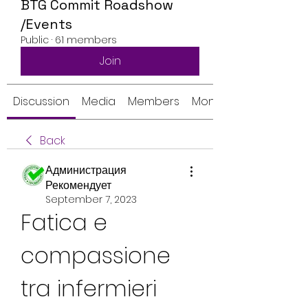
BTG Commit Roadshow
/Events
Public
·
61 members
Join
Discussion
Media
Members
Monthly Calendar
Back
Администрация
Рекомендует
September 7, 2023
Fatica e 
compassione 
tra infermieri