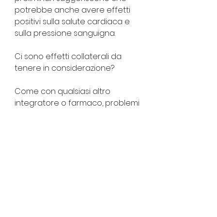
potrebbe anche avere effetti 
positivi sulla salute cardiaca e 
sulla pressione sanguigna.
Ci sono effetti collaterali da 
tenere in considerazione?
Come con qualsiasi altro 
integratore o farmaco, problemi 
gastrointestinali e insonnia.
Inoltre, il che significa che il 
corpo deve bruciare i grassi 
immagazzinati per ottenere 
energia. Ciò può aiutare a 
ridurre i livelli di zucchero nel 
sangue e a ridurre la quantità di 
grasso corporeo.