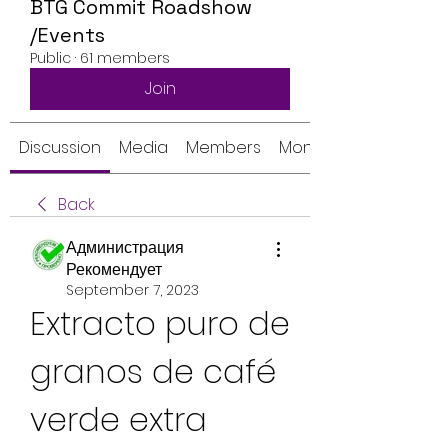
BTG Commit Roadshow
/Events
Public
·
61 members
Join
Discussion
Media
Members
Monthly Calendar
Back
Администрация
Рекомендует
September 7, 2023
Extracto puro de 
granos de café 
verde extra 