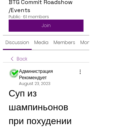
BTG Commit Roadshow
/Events
Public
·
61 members
Join
Discussion
Media
Members
Monthly Calendar
Back
Администрация
Рекомендует
August 23, 2023
Суп из 
шампиньонов 
при похудении