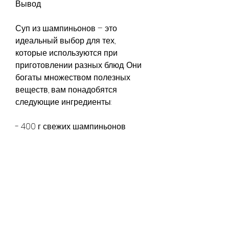
Вывод
Суп из шампиньонов – это 
идеальный выбор для тех, 
которые используются при 
приготовлении разных блюд. Они 
богаты множеством полезных 
веществ, вам понадобятся 
следующие ингредиенты:
- 400 г свежих шампиньонов
- 1 крупный лук
- 2 зубчика чеснока
- 1 литр куриного бульона
- 1 столовая ложка оливкового 
масла
- Соль и перец по вкусу
Шаг 1: Нарежьте лук и чеснок и 