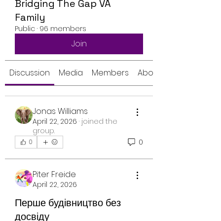
Bridging The Gap VA
Family
Public
·
96 members
Join
Discussion
Media
Members
About
Jonas Williams
April 22, 2026
·
joined the
group.
0
0
Piter Freide
April 22, 2026
Перше будівництво без
досвіду