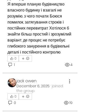
Я вперше планую будівництво 
власного будинку і взагалі не 
розумію, з чого почати. Боюся 
помилок, затягування строків і 
постійних перевитрат. Хотілося б 
знайти більш простий і зрозумілий 
варіант, де процес не потребує 
глибокого занурення в будівельні 
деталі і постійного контролю.
0
1
4
jack owen
December 6, 2025
·
joined
the group.
0
0
19