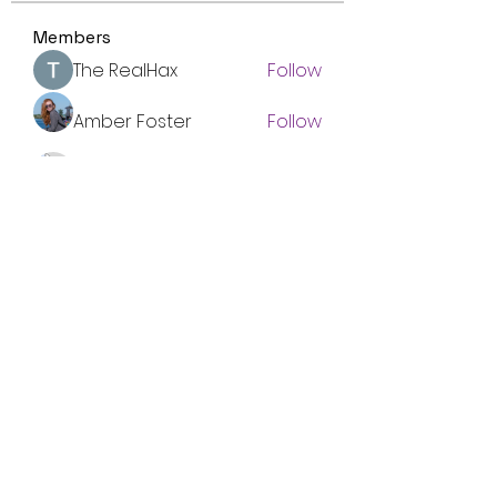
Members
The RealHax
Follow
Amber Foster
Follow
Luca Reyes
Follow
Nolan Nguyen
Follow
Miakoto
Follow
See All Members (96)
Subscribe Form