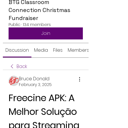
BTG Classroom
Connection Christmas
Fundraiser
Public
·
134 members
Join
Discussion
Media
Files
Members
Back
Bruce Donald
February 3, 2025
Freecine APK: A 
Melhor Solução 
para Streaming 