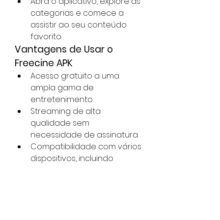
Abra o aplicativo, explore as 
categorias e comece a 
assistir ao seu conteúdo 
favorito.
Vantagens de Usar o 
Freecine APK
Acesso gratuito a uma 
ampla gama de 
entretenimento.
Streaming de alta 
qualidade sem 
necessidade de assinatura.
Compatibilidade com vários 
dispositivos, incluindo 
Android e smart TVs.
Atualizações frequentes 
para melhorar a 
experiência do usuário.
Conclusão