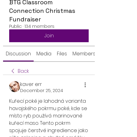
BTG Classroom
Connection Christmas
Fundraiser
Public
·
134 members
Join
Discussion
Media
Files
Members
Back
kaver err
December 25, 2024
Kuřecí poké je lahodná varianta 
havajského pokrmu poké, kde se 
místo ryb používá marinované 
kuřecí maso. Tento pokrm 
spojuje čerstvé ingredience jako 