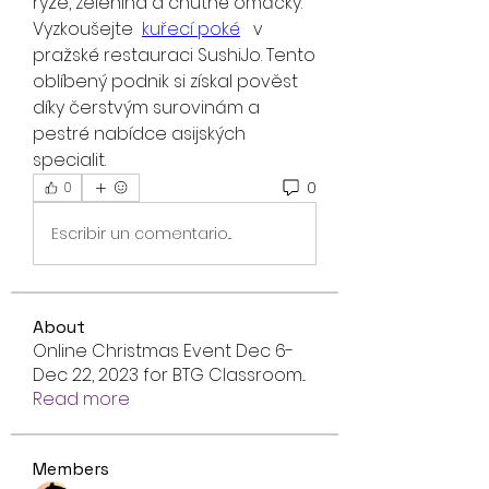
rýže, zelenina a chutné omáčky. 
Vyzkoušejte  
kuřecí poké
   v 
pražské restauraci SushiJo. Tento 
oblíbený podnik si získal pověst 
díky čerstvým surovinám a 
pestré nabídce asijských 
specialit.
0
0
Escribir un comentario...
About
Online Christmas Event Dec 6-
Dec 22, 2023 for BTG Classroom
...
Read more
Members