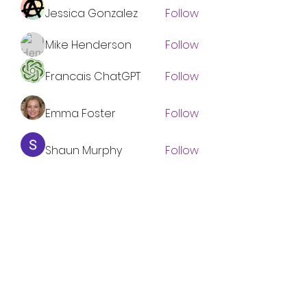
Jessica Gonzalez
Follow
Mike Henderson
Follow
Francais ChatGPT
Follow
Emma Foster
Follow
Shaun Murphy
Follow
See All Members (134)
Subscribe Form