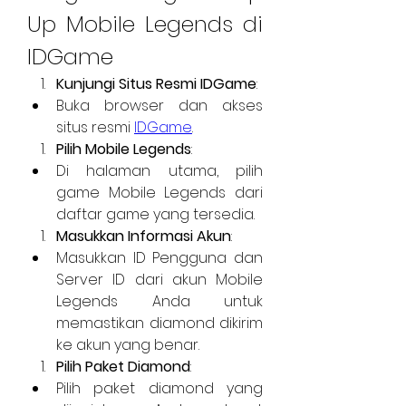
Up Mobile Legends di 
IDGame
Kunjungi Situs Resmi IDGame
:
Buka browser dan akses 
situs resmi 
IDGame
.
Pilih Mobile Legends
:
Di halaman utama, pilih 
game Mobile Legends dari 
daftar game yang tersedia.
Masukkan Informasi Akun
:
Masukkan ID Pengguna dan 
Server ID dari akun Mobile 
Legends Anda untuk 
memastikan diamond dikirim 
ke akun yang benar.
Pilih Paket Diamond
:
Pilih paket diamond yang 