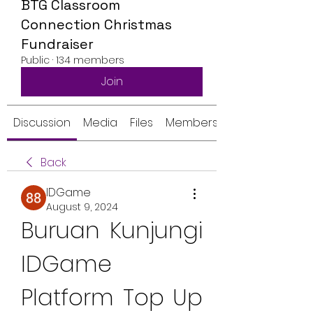
BTG Classroom
Connection Christmas
Fundraiser
Public
·
134 members
Join
Discussion
Media
Files
Members
Back
IDGame
August 9, 2024
Buruan Kunjungi 
IDGame 
Platform Top Up 