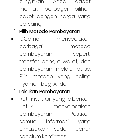
diinginkan. Anda dapat 
melihat berbagai pilihan 
paket dengan harga yang 
bersaing.
Pilih Metode Pembayaran
:
IDGame menyediakan 
berbagai metode 
pembayaran seperti 
transfer bank, e-wallet, dan 
pembayaran melalui pulsa. 
Pilih metode yang paling 
nyaman bagi Anda.
Lakukan Pembayaran
:
Ikuti instruksi yang diberikan 
untuk menyelesaikan 
pembayaran. Pastikan 
semua informasi yang 
dimasukkan sudah benar 
sebelum konfirmasi.