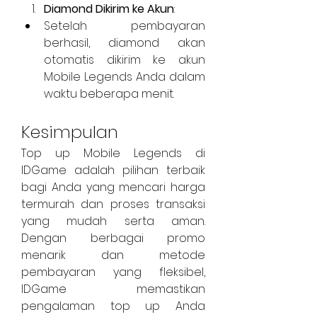
Diamond Dikirim ke Akun
:
Setelah pembayaran 
berhasil, diamond akan 
otomatis dikirim ke akun 
Mobile Legends Anda dalam 
waktu beberapa menit.
Kesimpulan
Top up Mobile Legends di 
IDGame adalah pilihan terbaik 
bagi Anda yang mencari harga 
termurah dan proses transaksi 
yang mudah serta aman. 
Dengan berbagai promo 
menarik dan metode 
pembayaran yang fleksibel, 
IDGame memastikan 
pengalaman top up Anda 