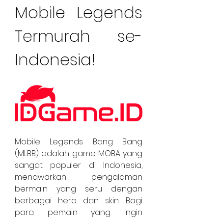
Mobile Legends 
Termurah se-
Indonesia!
Mobile Legends Bang Bang 
(MLBB) adalah game MOBA yang 
sangat populer di Indonesia, 
menawarkan pengalaman 
bermain yang seru dengan 
berbagai hero dan skin. Bagi 
para pemain yang ingin 