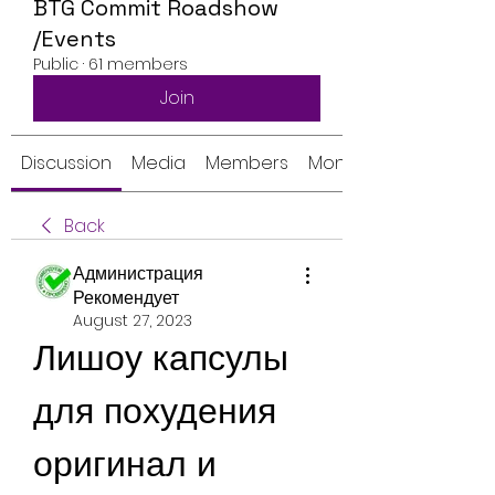
BTG Commit Roadshow
/Events
Public
·
61 members
Join
Discussion
Media
Members
Monthly Calendar
Back
Администрация
Рекомендует
August 27, 2023
Лишоу капсулы 
для похудения 
оригинал и 