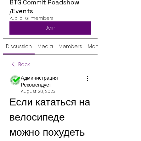
BTG Commit Roadshow
/Events
Public
·
61 members
Join
Discussion
Media
Members
Monthly Calendar
Back
Администрация
Рекомендует
August 20, 2023
Если кататься на 
велосипеде 
можно похудеть 