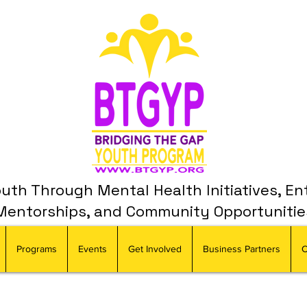
th Through Mental Health Initiatives, En
Mentorships, and Community Opportunitie
Programs
Events
Get Involved
Business Partners
C