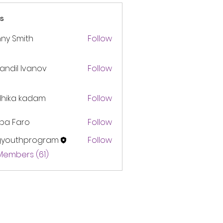
s
ny Smith
Follow
andil Ivanov
Follow
dhika kadam
Follow
pa Faro
Follow
gyouthprogram
Follow
thprogram
 Members (61)