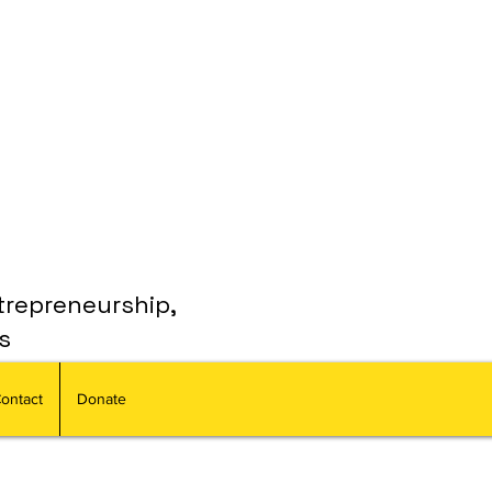
trepreneurship,
s
ontact
Donate