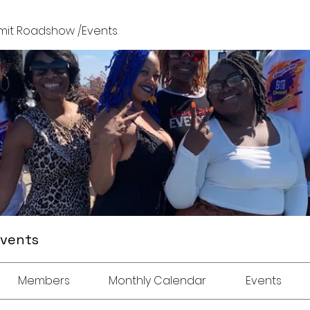
it Roadshow /Events
Events
Members
Monthly Calendar
Events