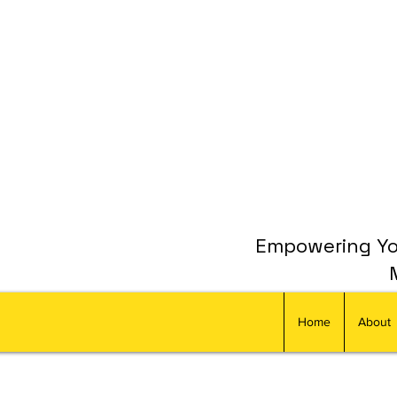
Empowering You
Home
About