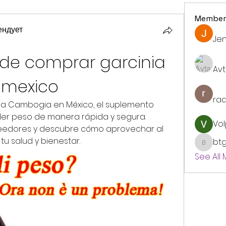
Member
ендует
Jen
e comprar garcinia 
Avt
 mexico
ra
ia Cambogia en México, el suplemento 
er peso de manera rápida y segura. 
Vol
eedores y descubre cómo aprovechar al 
u salud y bienestar.
bt
btgyou
See All