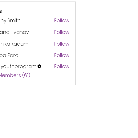
s
ny Smith
Follow
andil Ivanov
Follow
dhika kadam
Follow
pa Faro
Follow
gyouthprogram
Follow
thprogram
 Members (61)