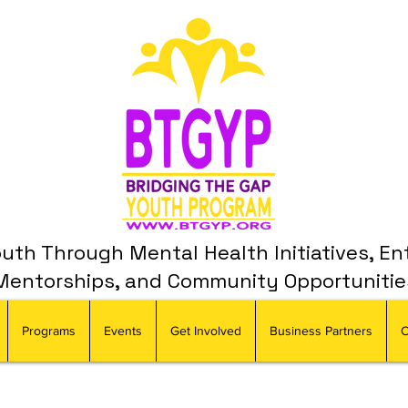
th Through Mental Health Initiatives, En
Mentorships, and Community Opportunitie
Programs
Events
Get Involved
Business Partners
C