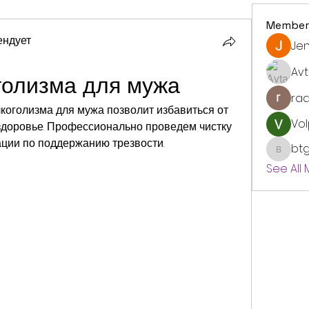
Member
ендует
Jen
Avt
голизма для мужа
ra
коголизма для мужа позволит избавиться от 
Vol
здоровье. Профессионально проведем чистку 
ции по поддержанию трезвости.
bt
btgyou
See All