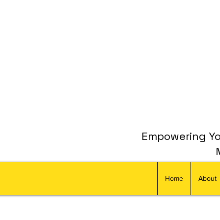
Empowering You
Home
About