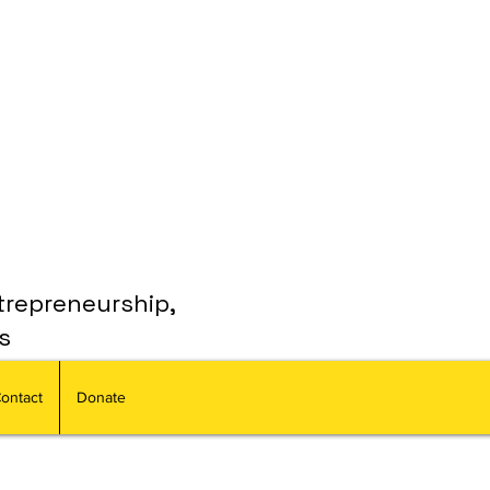
trepreneurship,
s
ontact
Donate