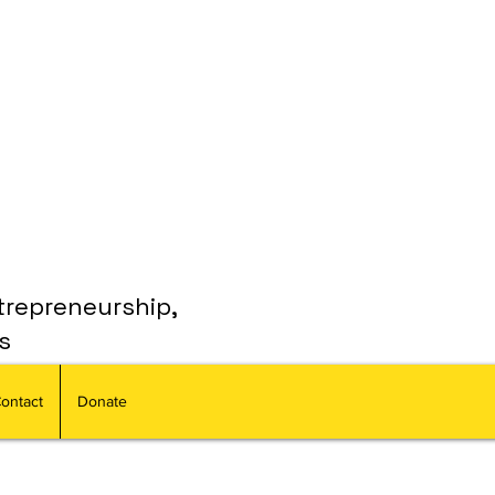
trepreneurship,
s
ontact
Donate