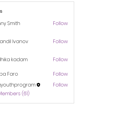
s
ny Smith
Follow
andil Ivanov
Follow
dhika kadam
Follow
pa Faro
Follow
gyouthprogram
Follow
thprogram
 Members (61)