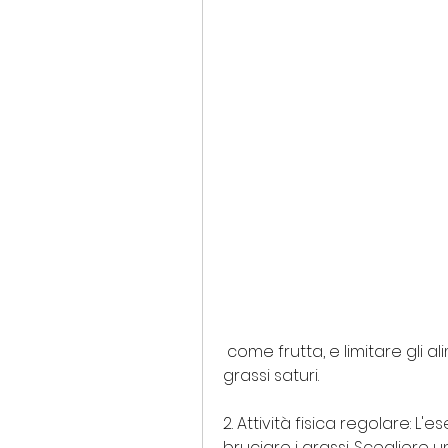
 come frutta, e limitare gli alimenti ad alto contenuto di zuccheri e 
grassi saturi.
2. Attività fisica regolare: L'
bruciare i grassi. Scegliere u