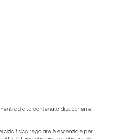
esercizio fisico regolare è essenziale per 
n'attività fisica che piace e che si può 