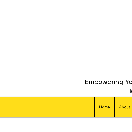
Empowering You
Home
About