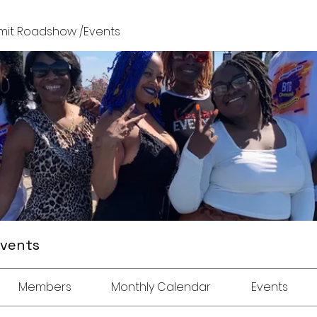
it Roadshow /Events
Events
Members
Monthly Calendar
Events