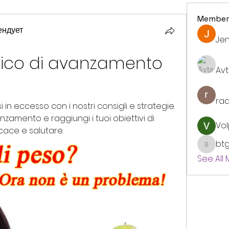
Member
ендует
Jen
afico di avanzamento 
Avt
ra
in eccesso con i nostri consigli e strategie. 
nzamento e raggiungi i tuoi obiettivi di 
Vol
cace e salutare.
bt
btgyou
See All