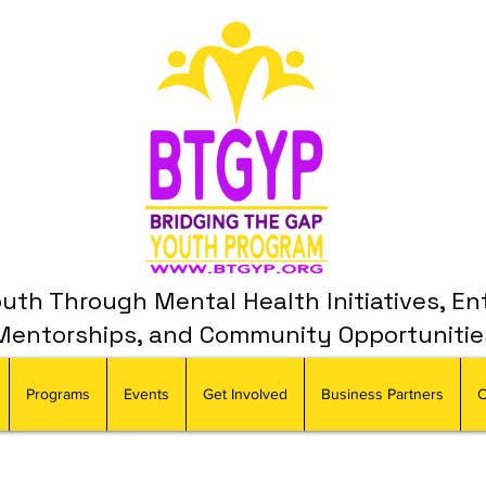
th Through Mental Health Initiatives, En
Mentorships, and Community Opportunitie
Programs
Events
Get Involved
Business Partners
C