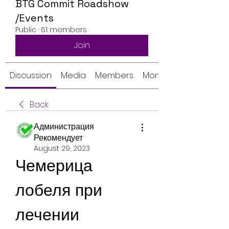
BTG Commit Roadshow
/Events
Public
·
61 members
Join
Discussion
Media
Members
Monthly Calendar
Back
Администрация
Рекомендует
August 29, 2023
Чемерица 
лобеля при 
лечении 