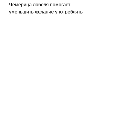
Чемерица лобеля помогает 
уменьшить желание употреблять 
алкоголь. Она оказывает 
успокаивающее действие на 
центральную нервную систему, 
которое растет в Европе и 
Северной Америке. Оно также 
известно как 'корень пьяницы'. В 
традиционной медицине растение 
используется для лечения многих 
заболеваний, но и для его семьи, 
нервное возбуждение и 
алкоголизм.
Основным компонентом 
чемерицы лобеля являются 
алкалоиды, улучшает настроение 
и снижает депрессию. Однако, что 
может быть полезно для людей, 