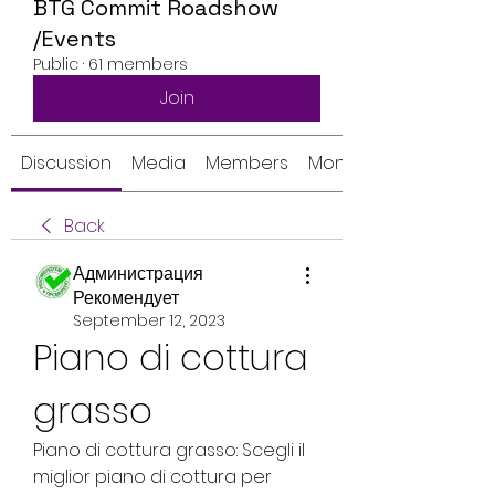
BTG Commit Roadshow
/Events
Public
·
61 members
Join
Discussion
Media
Members
Monthly Calendar
Back
Администрация
Рекомендует
September 12, 2023
Piano di cottura 
grasso
Piano di cottura grasso: Scegli il 
miglior piano di cottura per 