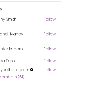
s
ny Smith
Follow
andil Ivanov
Follow
dhika kadam
Follow
pa Faro
Follow
gyouthprogram
Follow
thprogram
 Members (61)