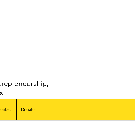
trepreneurship,
s
ontact
Donate