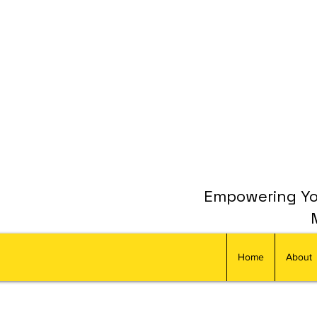
Empowering You
Home
About