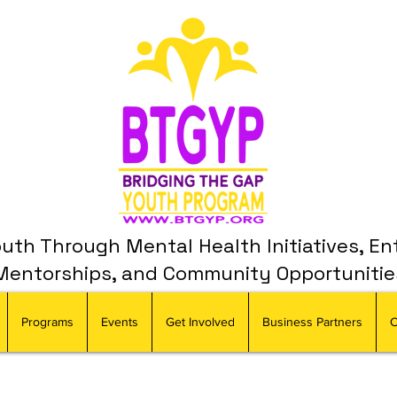
th Through Mental Health Initiatives, En
Mentorships, and Community Opportunitie
Programs
Events
Get Involved
Business Partners
C