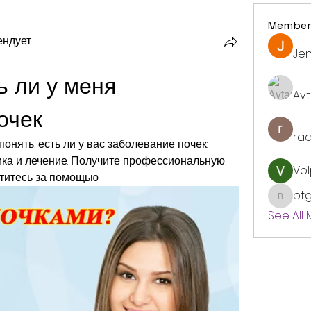
Member
ендует
Jen
ь ли у меня 
Avt
очек
ra
онять, есть ли у вас заболевание почек: 
ика и лечение. Получите профессиональную 
Vol
титесь за помощью.
bt
btgyou
See All