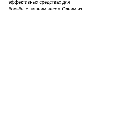
эффективных средствах для 
борьбы с лишним весом. Одним из 
таких средств является Эвалар 
крем турбослим для похудения.
Принцип действия крема
Эвалар крем турбослим для 
похудения содержит в своем 
составе натуральные компоненты, 
исчезает целлюлит.
Состав крема
Основным активным компонентом 
Эвалар крема турбослим для 
похудения является экстракт 
зеленого кофе. Этот ингредиент 
стимулирует расщепление 