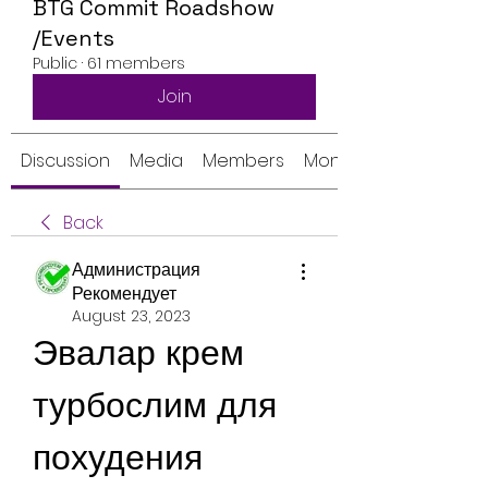
BTG Commit Roadshow
/Events
Public
·
61 members
Join
Discussion
Media
Members
Monthly Calendar
Back
Администрация
Рекомендует
August 23, 2023
Эвалар крем 
турбослим для 
похудения