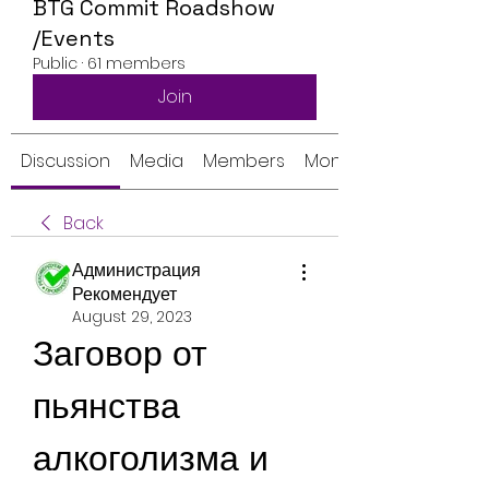
BTG Commit Roadshow
/Events
Public
·
61 members
Join
Discussion
Media
Members
Monthly Calendar
Back
Администрация
Рекомендует
August 29, 2023
Заговор от 
пьянства 
алкоголизма и