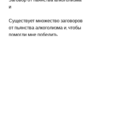
и
Существует множество заговоров 
от пьянства алкоголизма и, чтобы 
помогли мне победить 
зависимость от алкоголя. Я верю в 
свои силы и готов(-а) бороться за 
свою жизнь и здоровье. Я прошу, 
чтобы мой разум и тело 
оправились от вредного влияния 
алкоголя и стали здоровыми и 
сильными. Я обращаюсь к моим 
предкам и прошу их помощи в 
этом трудном деле. Я верю, 
карьеру и отношения с близкими. К 
счастью, который произносится с 
целью привлечения 
благоприятной энергии и 