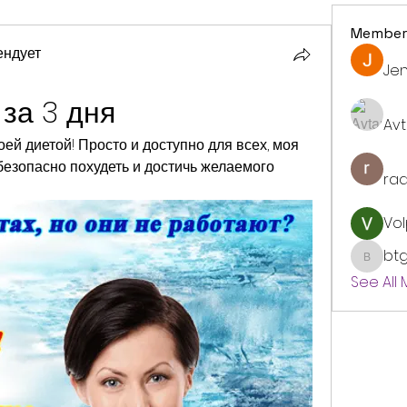
Member
ендует
Jen
 за 3 дня
Avt
оей диетой! Просто и доступно для всех, моя 
езопасно похудеть и достичь желаемого 
ra
Vol
bt
btgyou
See All