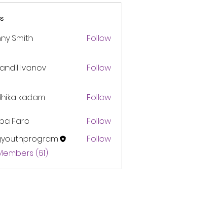
s
ny Smith
Follow
andil Ivanov
Follow
dhika kadam
Follow
pa Faro
Follow
gyouthprogram
Follow
thprogram
 Members (61)