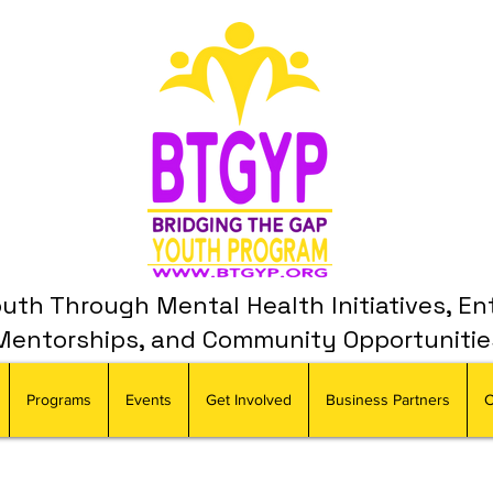
th Through Mental Health Initiatives, En
Mentorships, and Community Opportunitie
Programs
Events
Get Involved
Business Partners
C