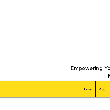
Empowering You
Home
About