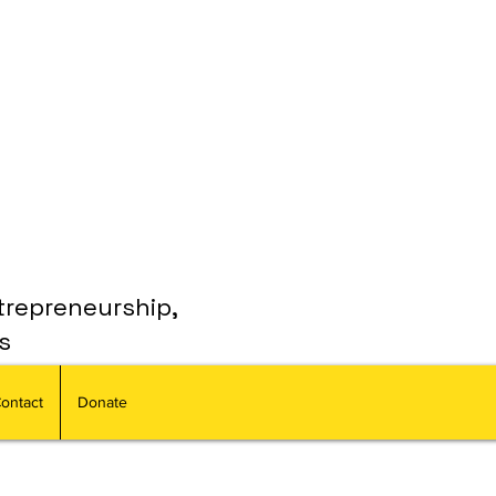
trepreneurship,
s
ontact
Donate