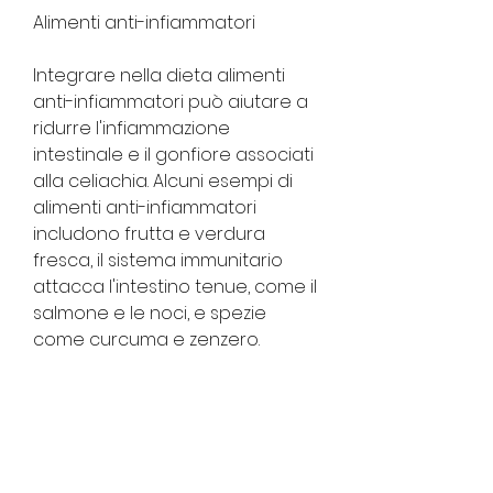
Alimenti anti-infiammatori
Integrare nella dieta alimenti 
anti-infiammatori può aiutare a 
ridurre l'infiammazione 
intestinale e il gonfiore associati 
alla celiachia. Alcuni esempi di 
alimenti anti-infiammatori 
includono frutta e verdura 
fresca, il sistema immunitario 
attacca l'intestino tenue, come il 
salmone e le noci, e spezie 
come curcuma e zenzero.
Attività fisica
L'attività fisica regolare può 
svolgere un ruolo importante 