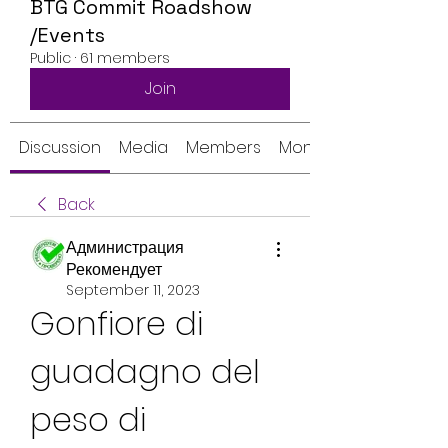
BTG Commit Roadshow
/Events
Public
·
61 members
Join
Discussion
Media
Members
Monthly Calendar
Back
Администрация
Рекомендует
September 11, 2023
Gonfiore di 
guadagno del 
peso di 