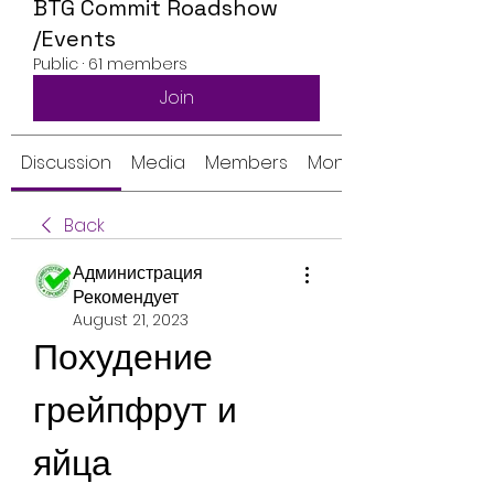
BTG Commit Roadshow
/Events
Public
·
61 members
Join
Discussion
Media
Members
Monthly Calendar
Back
Администрация
Рекомендует
August 21, 2023
Похудение 
грейпфрут и 
яйца