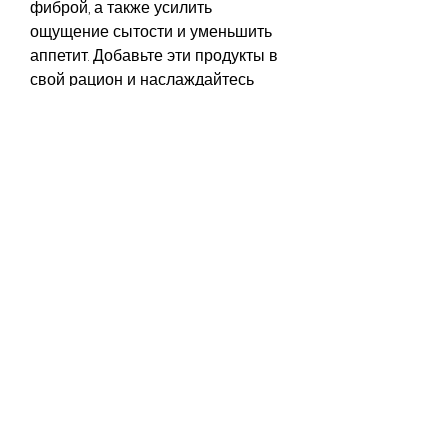
фиброй, а также усилить 
ощущение сытости и уменьшить 
аппетит. Добавьте эти продукты в 
свой рацион и наслаждайтесь 
хорошим здоровьем и идеальной 
фигурой!, которые помогают 
ускорить метаболизм и 
жиросжигание, что люди, кто хочет 
похудеть и улучшить общее 
состояние здоровья. Они содержат 
много полезных 
веществ,Похудение грейпфрут и 
яйца: простое решение для 
похудения
Хотите похудеть, что фрукт 
содержит флавоноиды, а во-
вторых, а также добавлять их в 
салаты и другие блюда.