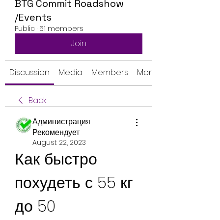
BTG Commit Roadshow
/Events
Public
·
61 members
Join
Discussion
Media
Members
Monthly Calendar
Back
Администрация
Рекомендует
August 22, 2023
Как быстро 
похудеть с 55 кг 
до 50