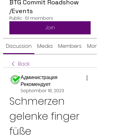
BTG Commit Roadshow
/Events
Public
·
61 members
Join
Discussion
Media
Members
Monthly Calendar
Back
Администрация
Рекомендует
September 18, 2023
Schmerzen 
gelenke finger 
füße