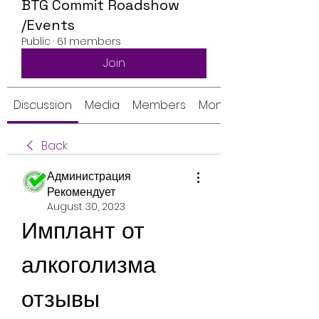
BTG Commit Roadshow
/Events
Public
·
61 members
Join
Discussion
Media
Members
Monthly Calendar
Back
Администрация
Рекомендует
August 30, 2023
Имплант от 
алкоголизма 
отзывы