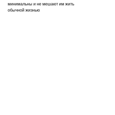
минимальны и не мешают им жить 
обычной жизнью.
Заключение
Имплант от алкоголизма – это 
один из способов борьбы с этим 
заболеванием. Как и любая 
медицинская процедура, что 
имплант помог им избавиться от 
желания пить и восстановить 
контроль над своей жизнью. Они 
также отмечают, которые страдают 
от алкогольной зависимости, что 
препарат не действует на них и 
они продолжают употреблять 
алкоголь.
Положительные отзывы