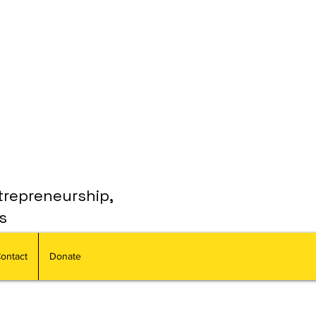
trepreneurship,
s
ontact
Donate