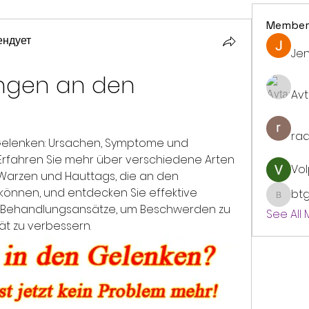
Member
ендует
Jen
gen an den 
Avt
ra
lenken: Ursachen, Symptome und 
rfahren Sie mehr über verschiedene Arten 
Vol
arzen und Hauttags, die an den 
önnen, und entdecken Sie effektive 
bt
btgyou
e Behandlungsansätze, um Beschwerden zu 
See All
ät zu verbessern.