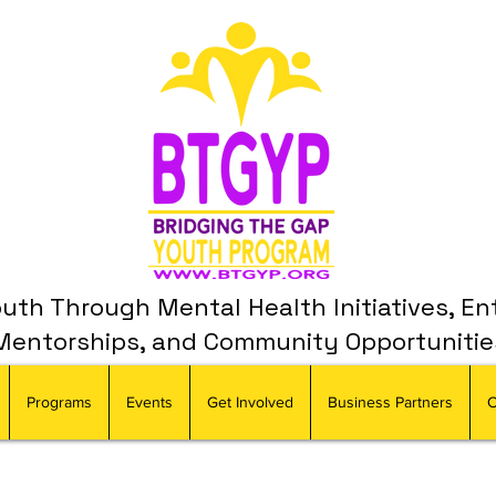
th Through Mental Health Initiatives, En
Mentorships, and Community Opportunitie
Programs
Events
Get Involved
Business Partners
C