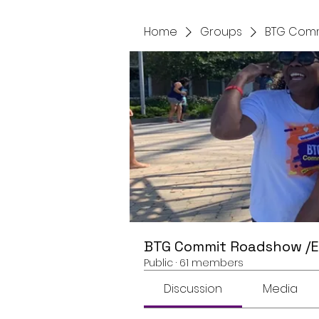
Home
Groups
BTG Comm
BTG Commit Roadshow /
Public
·
61 members
Discussion
Media