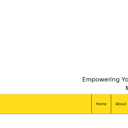
Empowering You
Home
About