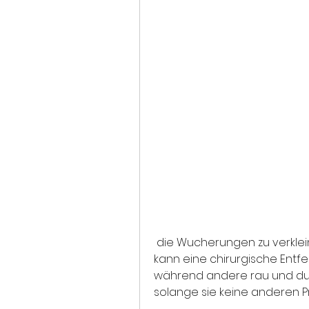
 die Wucherungen zu verkleinern oder zu entfernen. In anderen Fällen 
kann eine chirurgische Entfern
während andere rau und dunke
solange sie keine anderen 