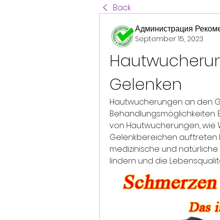
Back
Администрация Реком
September 15, 2023
Hautwucherun
Gelenken
Hautwucherungen an den Ge
Behandlungsmöglichkeiten. E
von Hautwucherungen, wie W
Gelenkbereichen auftreten k
medizinische und natürlich
lindern und die Lebensqualit