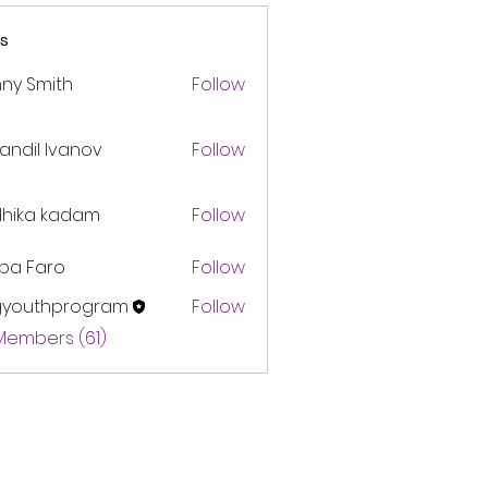
s
ny Smith
Follow
andil Ivanov
Follow
dhika kadam
Follow
pa Faro
Follow
gyouthprogram
Follow
thprogram
 Members (61)