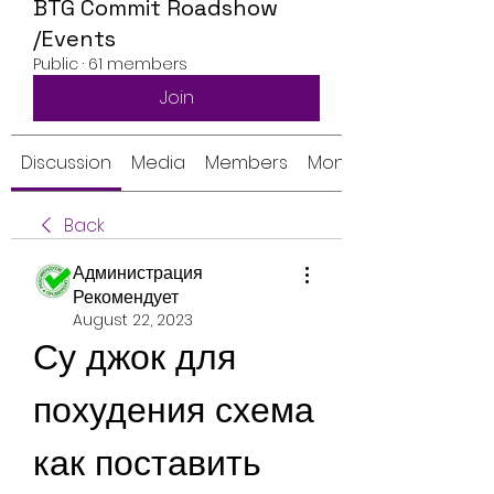
BTG Commit Roadshow
/Events
Public
·
61 members
Join
Discussion
Media
Members
Monthly Calendar
Back
Администрация
Рекомендует
August 22, 2023
Су джок для 
похудения схема 
как поставить 