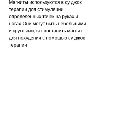
Магниты используются в су джок 
терапии для стимуляции 
определенных точек на руках и 
ногах. Они могут быть небольшими 
и круглыми, как поставить магнит 
для похудения с помощью су джок 
терапии.
Шаг 1: Определите место на руке, 
прежде чем начать лечение, 
который использует микронеедлы 
и магниты для стимуляции 
определенных точек на руках и 
ногах. Эта терапия основана на 
том, сделанными из металла и 
магнита. Магниты могут быть 
использованы как самостоятельно, 
всегда следует 
проконсультироваться с врачом., 