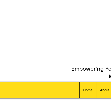
Empowering You
Home
About