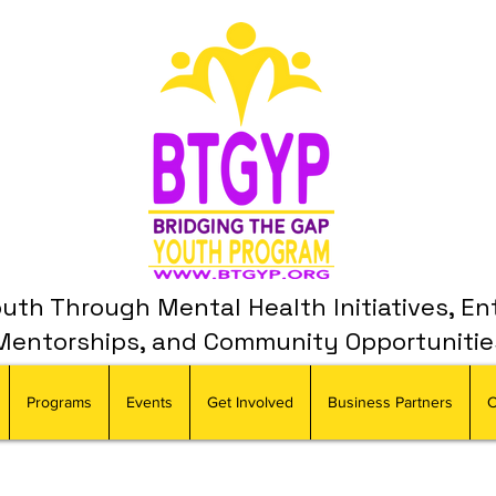
th Through Mental Health Initiatives, En
Mentorships, and Community Opportunitie
Programs
Events
Get Involved
Business Partners
C