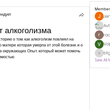
Member
ендует
Jen
Avt
т алкоголизма
ra
торию о том, как алкоголизм повлиял на 
Vol
 матери, которая умерла от этой болезни, и о 
на окружающих. Опыт, который может помочь 
bt
btgyou
имостью.
See All