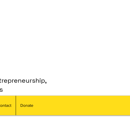
trepreneurship,
s
ontact
Donate