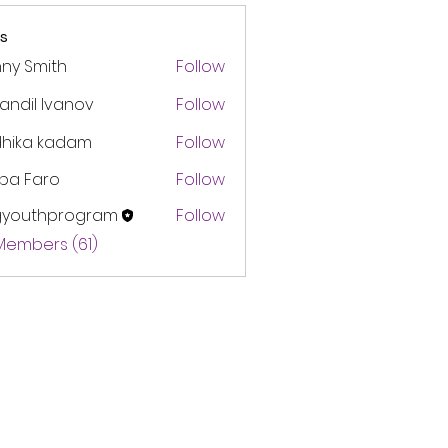
s
ny Smith
Follow
andil Ivanov
Follow
dhika kadam
Follow
pa Faro
Follow
gyouthprogram
Follow
thprogram
 Members (61)