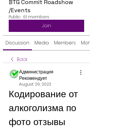
BTG Commit Roadshow
/Events
Public
·
61 members
Join
Discussion
Media
Members
Monthly Calendar
Back
Администрация
Рекомендует
August 29, 2023
Кодирование от 
алкоголизма по 
фото отзывы