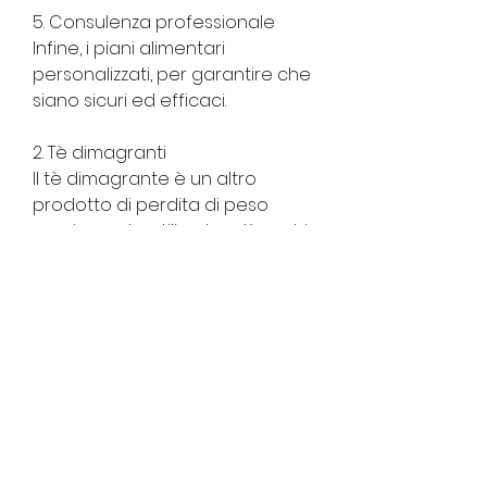
5. Consulenza professionale
Infine, i piani alimentari 
personalizzati, per garantire che 
siano sicuri ed efficaci.
2. Tè dimagranti
Il tè dimagrante è un altro 
prodotto di perdita di peso 
ampiamente utilizzato a Karachi. 
Questi tè sono solitamente 
formulati con erbe naturali che 
possono aiutare a stimolare il 
metabolismo e bruciare i grassi. 
È importante notare che il tè 
dimagrante non è una soluzione 
magica per la perdita di peso, la 
consulenza da parte di 
professionisti della salute può 