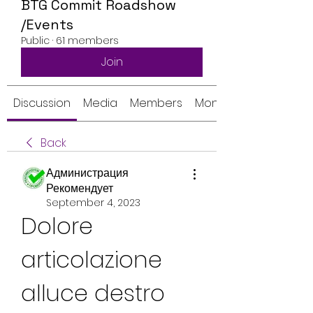
BTG Commit Roadshow
/Events
Public
·
61 members
Join
Discussion
Media
Members
Monthly Calendar
Back
Администрация
Рекомендует
September 4, 2023
Dolore 
articolazione 
alluce destro