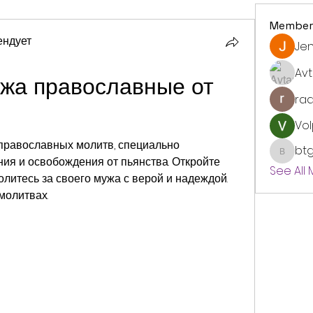
Member
ендует
Jen
Avt
жа православные от 
ra
Vol
православных молитв, специально 
bt
btgyou
ия и освобождения от пьянства. Откройте 
See All
олитесь за своего мужа с верой и надеждой. 
молитвах.