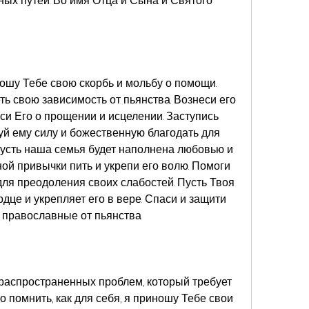
ных путей. Во имя Отца и Сына и Святого 
ношу Тебе свою скорбь и мольбу о помощи. 
 свою зависимость от пьянства. Вознеси его 
и Его о прощении и исцелении. Заступись 
уй ему силу и божественную благодать для 
Пусть наша семья будет наполнена любовью и 
ной привычки пить и укрепи его волю. Помоги 
для преодоления своих слабостей. Пусть Твоя 
дце и укрепляет его в вере. Спаси и защити 
 православные от пьянства
распространенных проблем, который требует 
 помнить, как для себя, я приношу Тебе свои 