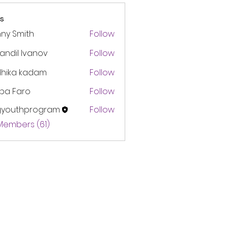
s
ny Smith
Follow
andil Ivanov
Follow
dhika kadam
Follow
pa Faro
Follow
gyouthprogram
Follow
thprogram
 Members (61)