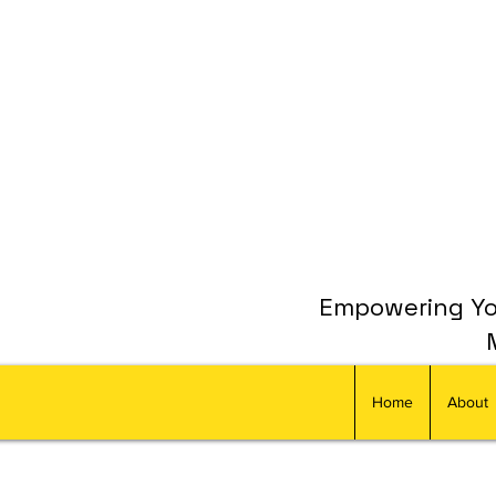
Empowering You
Home
About