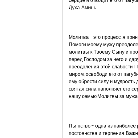
сердце и отводит его от пагуб
Духа. Аминь.'
Молитва - это процесс, я при
Помоги моему мужу преодолеть
молитвы к Твоему Сыну и прос
перед Господом за него и дар
преодоления этой слабости. 
миром, освободи его от пагуб
ему обрести силу и мудрость 
святая сила наполняет его сер
нашу семью,Молитвы за мужа
Пьянство - одна из наиболее 
постоянства и терпения. Важно