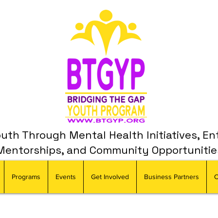
th Through Mental Health Initiatives, En
Mentorships, and Community Opportunitie
Programs
Events
Get Involved
Business Partners
C