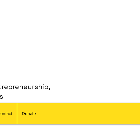
trepreneurship,
s
ontact
Donate