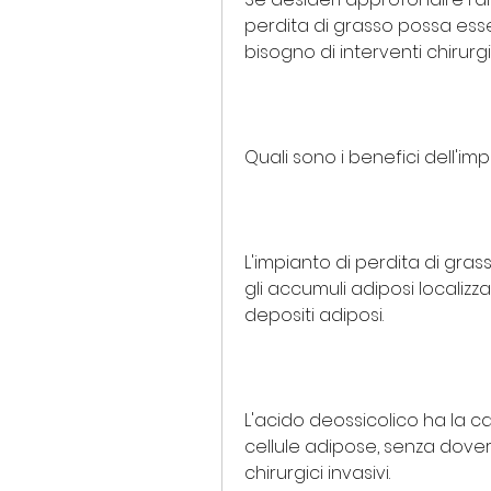
perdita di grasso possa esser
bisogno di interventi chirurgic
Quali sono i benefici dell'im
L'impianto di perdita di gra
gli accumuli adiposi localizza
depositi adiposi.
L'acido deossicolico ha la c
cellule adipose, senza dover r
chirurgici invasivi.