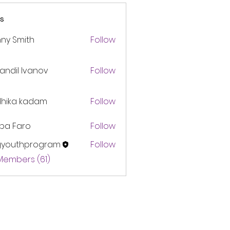
s
ny Smith
Follow
andil Ivanov
Follow
dhika kadam
Follow
pa Faro
Follow
gyouthprogram
Follow
thprogram
 Members (61)