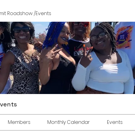
it Roadshow /Events
Events
Members
Monthly Calendar
Events