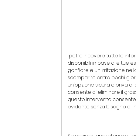
 potrai ricevere tutte le informazioni necessarie e valutare le opzioni 
disponibili in base alle tue e
gonfiore e un'irritazione nel
scomparire entro pochi giorni
un'opzione sicura e priva di e
consente di eliminare il gra
questo intervento consente 
evidente senza bisogno di inte
Se desideri approfondire l'a