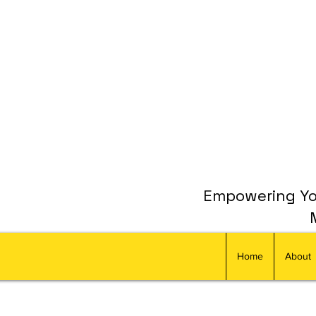
Empowering You
Home
About