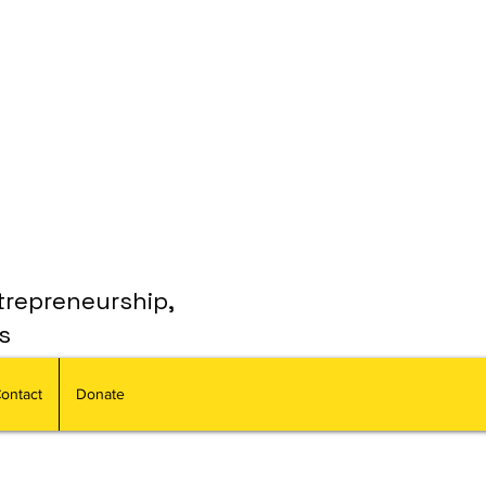
trepreneurship,
s
ontact
Donate