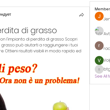
Member
ендует
Jen
rdita di grasso
Avt
on l'impianto di perdita di grasso. Scopri 
 grasso può aiutarti a raggiungere i tuoi 
ra
. Ottieni risultati visibili in modo rapido ed 
Vol
bt
btgyou
See All