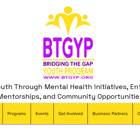
th Through Mental Health Initiatives, En
Mentorships, and Community Opportunitie
Programs
Events
Get Involved
Business Partners
C