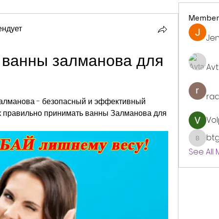
Member
ендует
Jen
 ванны залманова для 
Avt
ra
алманова - безопасный и эффективный 
ак правильно принимать ванны Залманова для 
Vol
bt
btgyou
See All