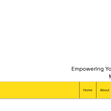
Empowering You
Home
About