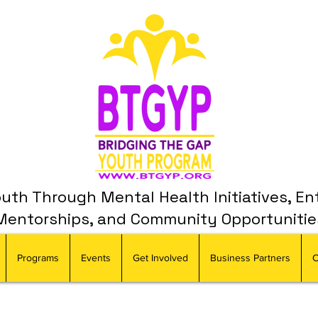
th Through Mental Health Initiatives, En
Mentorships, and Community Opportunitie
Programs
Events
Get Involved
Business Partners
C