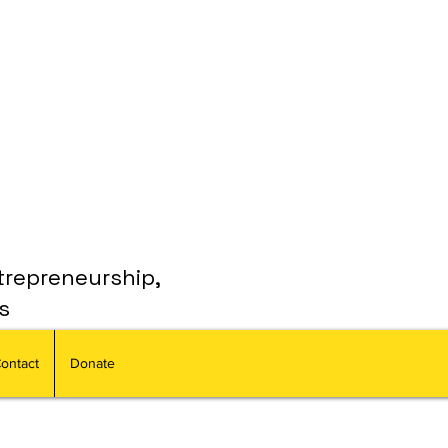
trepreneurship,
s
ontact
Donate