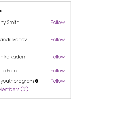
s
ny Smith
Follow
andil Ivanov
Follow
dhika kadam
Follow
pa Faro
Follow
gyouthprogram
Follow
thprogram
 Members (61)