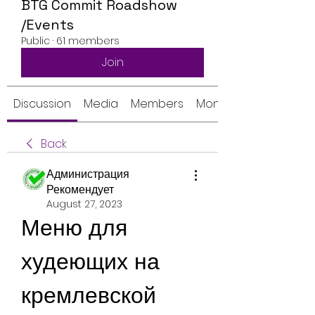
BTG Commit Roadshow
/Events
Public
·
61 members
Join
Discussion
Media
Members
Monthly Calendar
Back
Администрация
Рекомендует
August 27, 2023
Меню для 
худеющих на 
кремлевской 